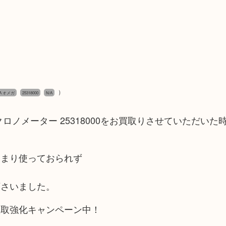
）
A オメガ
25318000
N/A
ノメーター 25318000をお買取りさせていただいた
あまり使っておられず
下さいました。
買取強化キャンペーン中！