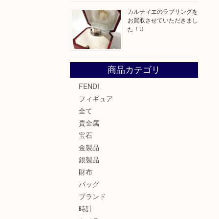
カルティエのラブリングを
お買取させていただきまし
た！U
商品カテゴリ
FENDI
フィギュア
全て
貴金属
宝石
金製品
銀製品
財布
バッグ
ブランド
時計