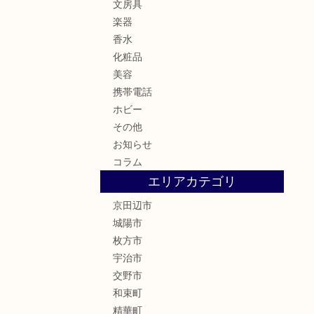
文房具
楽器
香水
化粧品
美容
携帯電話
ホビー
その他
お知らせ
コラム
エリアカテゴリ
京田辺市
城陽市
枚方市
宇治市
交野市
和束町
精華町