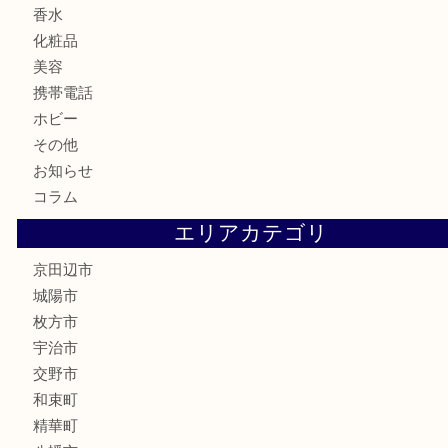
金貨
記念メダル
古銭
切手
商品券
金券
鉄道模型
テレホンカード
株主優待券
ハガキ
骨董品
古美術品
家電
喫煙具
電動工具
お線香