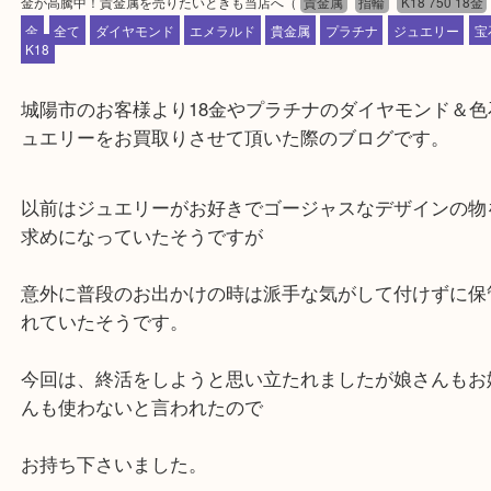
公開日:2020/08/08 最終更新日:2021/01/20
金が高騰中！貴金属を売りたいときも当店へ
（
貴金属
指輪
K18 750
金
全て
ダイヤモンド
エメラルド
貴金属
プラチナ
ジュエリ
K18
城陽市のお客様より18金やプラチナのダイヤモンド
ュエリーをお買取りさせて頂いた際のブログです。
以前はジュエリーがお好きでゴージャスなデザイン
求めになっていたそうですが
意外に普段のお出かけの時は派手な気がして付けず
れていたそうです。