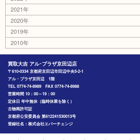
コラム
エリアカテゴリ
京田辺市
城陽市
枚方市
宇治市
交野市
和束町
精華町
八幡市
アーカイブ
2026年
2025年