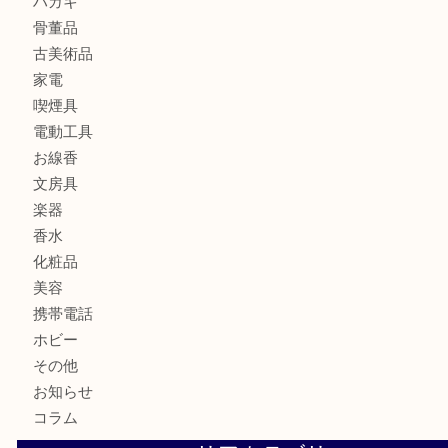
銀製品
財布
バッグ
ブランド
時計
カメラ
食器
金貨
記念メダル
古銭
切手
商品券
金券
鉄道模型
テレホンカード
株主優待券