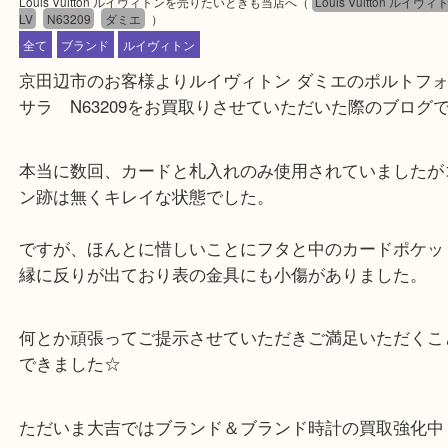
公開日:2020/07/30 最終更新日:2020/07/29
Louis Vuitton ルイヴィトンを売りたいときも当店へ
（
Louis Vuitton
LV
N63209
ダミエ
）
全て
ブランド
ルイヴィトン
京田辺市のお客様よりルイヴィトン ダミエのポルト
サラ N63209をお買取りさせていただいた際のブ
本当に数回、カードと札入れのみ使用されていまし
ン跡は無くキレイな状態でした。
ですが、ほんとに惜しいことにフタと中のカードポ
縁に反りが出ており表の金具にも小傷がありました