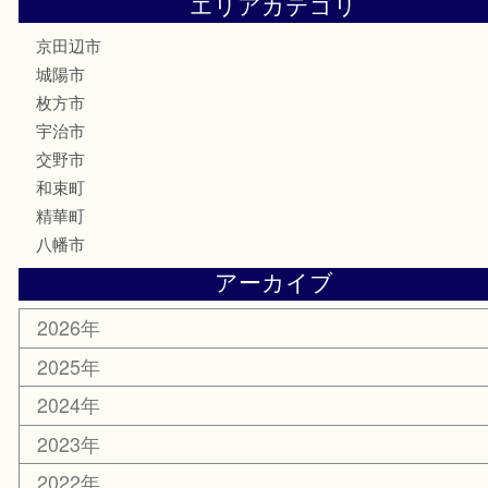
ハガキ
骨董品
古美術品
家電
喫煙具
電動工具
お線香
文房具
楽器
香水
化粧品
美容
携帯電話
ホビー
その他
お知らせ