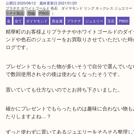
公開日:2020/06/12 最終更新日:2021/01/20
プラチナ ホワイトゴールド 色石 ダイヤモンド リング ネックレス ジュ
ラチナ製品
指輪
Pt900
）
金
全て
ダイヤモンド
貴金属
プラチナ
ジュエリー
宝石
Pt9
精華町のお客様よりプラチナやホワイトゴールドの
ンドや色石のジュエリーをお買取りさせていただい
ログです。
プレゼントでもらった物が多いそうで自分で選んで
で数回使用されその後は使わなくなったそうです。
置いていても仕方ないのでとお持ち下さいました。