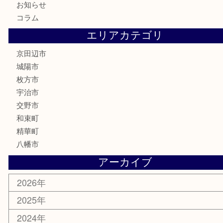
鉄道模型
テレホンカード
株主優待券
ハガキ
骨董品
古美術品
家電
喫煙具
電動工具
お線香
文房具
楽器
香水
化粧品
美容
携帯電話