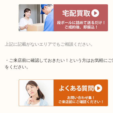
寝屋川市・門真市・伏見区・高槻市・甲賀市
交野市・井手町