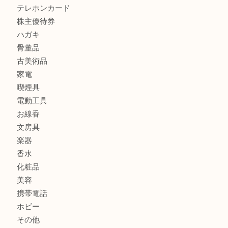
貴金属
宝石
金製品
銀製品
財布
バッグ
ブランド
時計
カメラ
食器
金貨
記念メダル
古銭
切手
商品券
金券