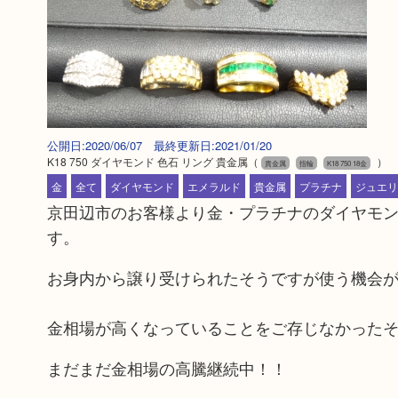
公開日:2020/06/07 最終更新日:2021/01/20
K18 750 ダイヤモンド 色石 リング 貴金属
（
）
貴金属
指輪
K18 750 18金
金
全て
ダイヤモンド
エメラルド
貴金属
プラチナ
ジュエリ
京田辺市のお客様より金・プラチナのダイヤモ
す。
お身内から譲り受けられたそうですが使う機会
金相場が高くなっていることをご存じなかった
まだまだ金相場の高騰継続中！！