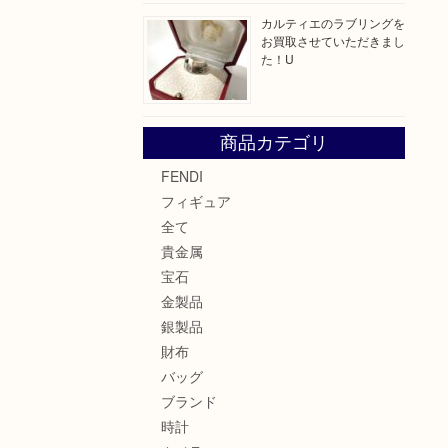
カルティエのラブリングを
お買取させていただきまし
た！U
商品カテゴリ
FENDI
フィギュア
全て
貴金属
宝石
金製品
銀製品
財布
バッグ
ブランド
時計