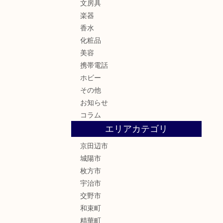
文房具
楽器
香水
化粧品
美容
携帯電話
ホビー
その他
お知らせ
コラム
エリアカテゴリ
京田辺市
城陽市
枚方市
宇治市
交野市
和束町
精華町