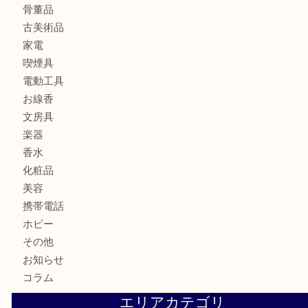
銀製品
財布
バッグ
ブランド
時計
カメラ
食器
金貨
記念メダル
古銭
切手
商品券
金券
鉄道模型
テレホンカード
株主優待券