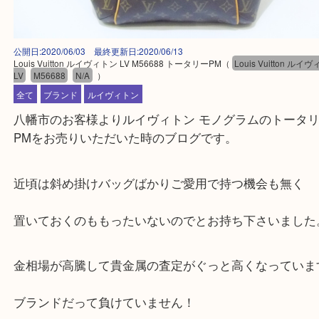
公開日:2020/06/03 最終更新日:2020/06/13
Louis Vuitton ルイヴィトン LV M56688 トータリーPM
（
Louis Vuitt
LV
M56688
N/A
）
全て
ブランド
ルイヴィトン
八幡市のお客様よりルイヴィトン モノグラムのトー
PMをお売りいただいた時のブログです。
近頃は斜め掛けバッグばかりご愛用で持つ機会も無
置いておくのももったいないのでとお持ち下さいま