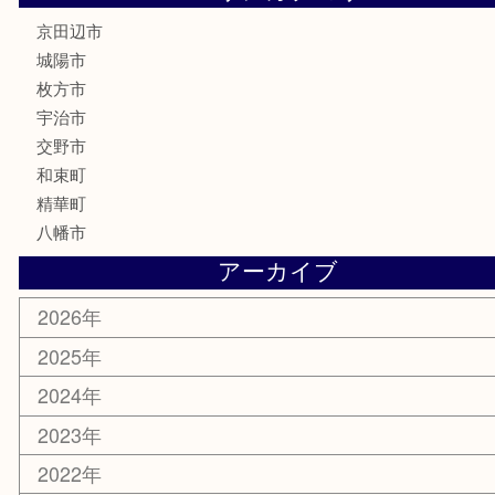
ハガキ
骨董品
古美術品
家電
喫煙具
電動工具
お線香
文房具
楽器
香水
化粧品
美容
携帯電話
ホビー
その他
お知らせ