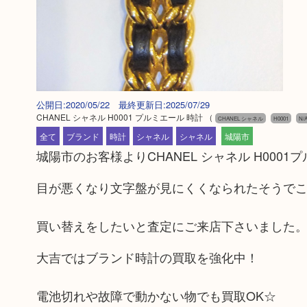
公開日:2020/05/22 最終更新日:2025/07/29
CHANEL シャネル H0001 プルミエール 時計
（
CHANEL シャネル
H0001
N/
全て
ブランド
時計
シャネル
シャネル
城陽市
城陽市のお客様よりCHANEL シャネル H00
目が悪くなり文字盤が見にくくなられたそうで
買い替えをしたいと査定にご来店下さいました
大吉ではブランド時計の買取を強化中！
電池切れや故障で動かない物でも買取OK☆