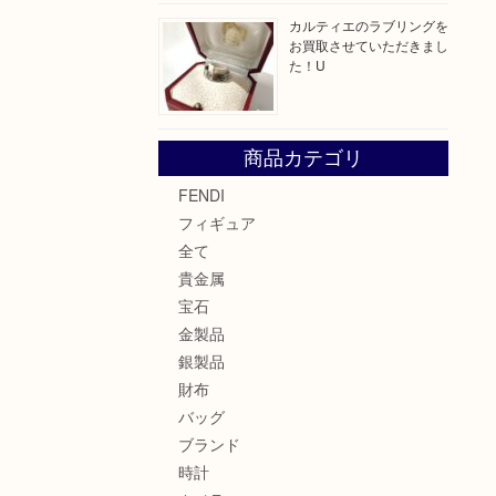
カルティエのラブリングを
お買取させていただきまし
た！U
商品カテゴリ
FENDI
フィギュア
全て
貴金属
宝石
金製品
銀製品
財布
バッグ
ブランド
時計