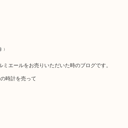
）
A
01プルミエールをお売りいただいた時のブログです。
この時計を売って
。