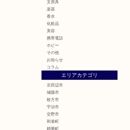
文房具
楽器
香水
化粧品
美容
携帯電話
ホビー
その他
お知らせ
コラム
エリアカテゴリ
京田辺市
城陽市
枚方市
宇治市
交野市
和束町
精華町