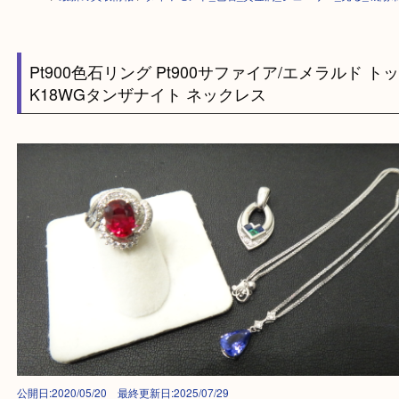
HOME
>
最新の買取情報
>
ダイヤモンド_色石_貴金属_ジュエリー_売る_
Pt900色石リング Pt900サファイア/エメラルド
K18WGタンザナイト ネックレス