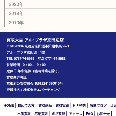
エリアカテゴリ
京田辺市
城陽市
枚方市
宇治市
交野市
和束町
精華町
八幡市
アーカイブ
2026年
2025年
2024年
2023年