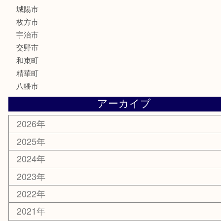
古美術品
家電
喫煙具
電動工具
お線香
文房具
楽器
香水
化粧品
美容
携帯電話
ホビー
その他
お知らせ
コラム