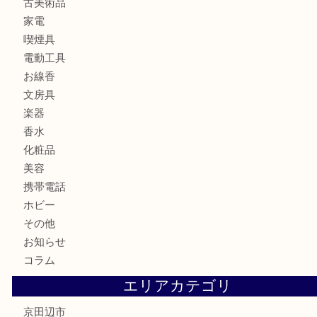
バッグ
ブランド
時計
カメラ
食器
金貨
記念メダル
古銭
切手
商品券
金券
鉄道模型
テレホンカード
株主優待券
ハガキ
骨董品