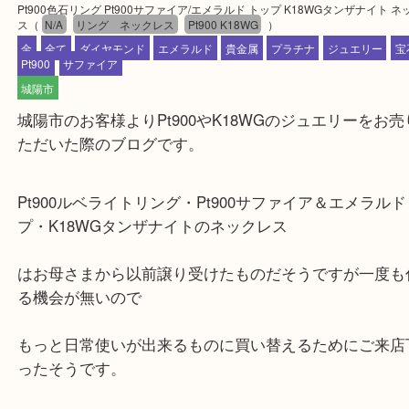
公開日:2020/05/20 最終更新日:2025/07/29
Pt900色石リング Pt900サファイア/エメラルド トップ K18WGタンザナ
ス
（
N/A
リング ネックレス
Pt900 K18WG
）
金
全て
ダイヤモンド
エメラルド
貴金属
プラチナ
ジュエリ
Pt900
サファイア
城陽市
城陽市のお客様よりPt900やK18WGのジュエリー
ただいた際のブログです。
Pt900ルベライトリング・Pt900サファイア＆エメラ
プ・K18WGタンザナイトのネックレス
はお母さまから以前譲り受けたものだそうですが一