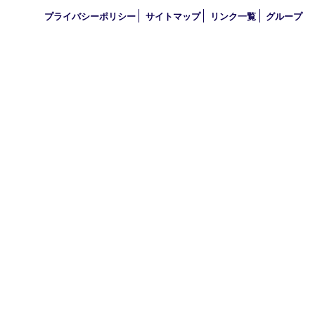
2022年
2021年
2020年
2019年
2010年
買取大吉 アル･プラザ京田辺店
〒610-0334 京都府京田辺市田辺中央5-2-1
アル・プラザ京田辺 1階
TEL 0774-74-8989 FAX 0774-74-8988
営業時間 10：00～19：00
定休日 年中無休（臨時休業を除く）
古物商許可証
京都府公安委員会 第612241530013号