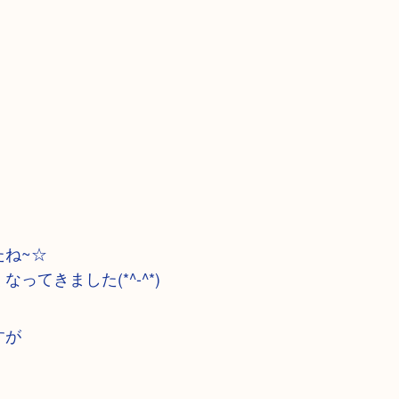
！
ね~☆
てきました(*^-^*)
すが