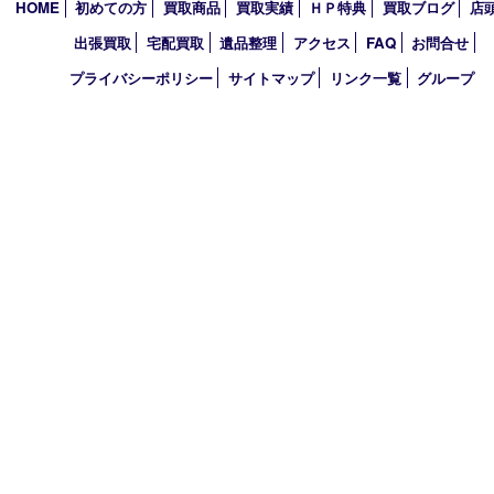
TEL 0774-74-8989 FAX 0774-74-8988
営業時間 10：00～19：00
定休日 年中無休（臨時休業を除く）
古物商許可証
京都府公安委員会 第612241530013号
登録社名：株式会社エバーチェンジ
HOME
初めての方
買取商品
買取実績
ＨＰ特典
買取ブログ
出張買取
宅配買取
遺品整理
アクセス
FAQ
お問合
プライバシーポリシー
サイトマップ
リンク一覧
グル