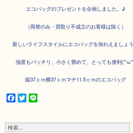
そこで、大吉アル・プラザ京田辺店では買取り成
様へ
エコバッグのプレゼントを企画しました。
（両替のみ・買取り不成立のお客様は除く
新しいライフスタイルにエコバッグを加わえまし
強度もバッチリ、小さく畳めて、とっても便利(*’ω
縦37ｃｍ横37ｃｍマチ11.5ｃｍのエコバッ
Facebook
Twitter
Line