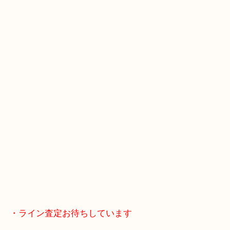
ご成約後の営業電話は一切なし！
お買取後のアンケートやDMなども一切なし！
全国展開のスケールメリットで高額査定！
貴金属などのお品以外にも絵画や骨董品・家電など
商品が買取対象です！
・最寄り駅
近鉄京都線「新田辺駅」
学研都市線「京田辺駅」