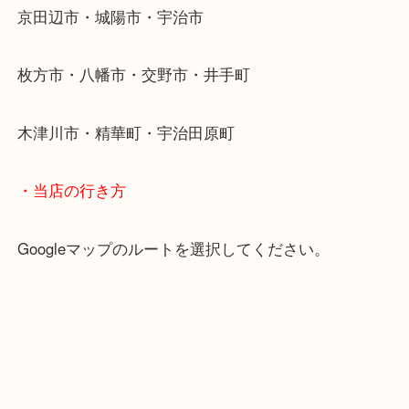
ご成約後の営業電話は一切なし！
お買取後のアンケートやDMなども一切なし！
全国展開のスケールメリットで高額査定！
貴金属などのお品以外にも絵画や骨董品・家電など
商品が買取対象です！
・最寄り駅
近鉄京都線「新田辺駅」