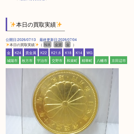
HOME
>
最新の買取情報
>
本日の買取実績
公開日:2026/07/13 最終更新日:2026/07/04
本日の買取実績
（
N/A
金貨
金
）
金
K24
貴金属
K22
K21,6
K18
K14
WG
城陽市
枚方市
宇治市
交野市
和束町
精華町
八幡市
京田辺