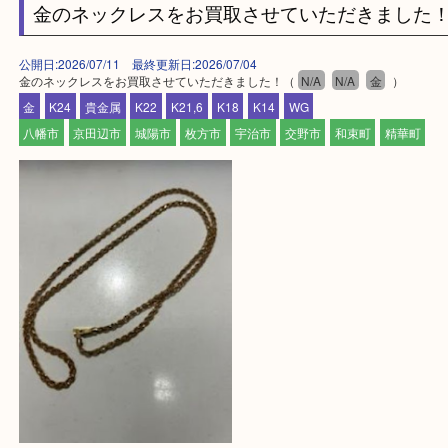
買取専門店 大吉 アル・プラザ京田辺店にお願いし
た。と思ってもらえるよう一点一点を丁寧に査定さ
だきます。
—お知らせ—
最後に当店では現在正社員を募集しておりますので
る方はお気軽にお問合せください！！
求人要項はここをクリック
Facebook
Twitter
Line