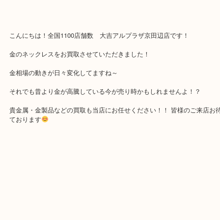
金のネックレスをお買取させていただきまし
公開日:2026/07/11 最終更新日:2026/07/04
金のネックレスをお買取させていただきました！（
N/A
N/A
金
）
金
K24
貴金属
K22
K21,6
K18
K14
WG
八幡市
京田辺市
城陽市
枚方市
宇治市
交野市
和束町
精華