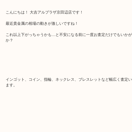
最後に当店では現在正社員を募集しておりますので
る方はお気軽にお問合せください！！
求人要項はここをクリック
Facebook
Twitter
Line
金相場
公開日:2026/07/07 最終更新日:2026/07/04
金相場 （
N/A
N/A
金
）
金
K24
貴金属
K22
K21,6
K18
K14
WG
城陽市
枚方市
宇治市
交野市
和束町
精華町
八幡市
京田辺