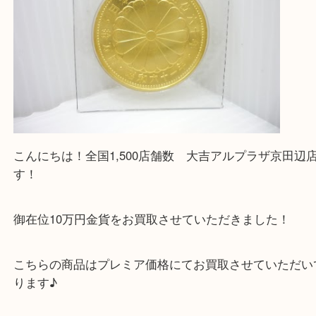
る方はお気軽にお問合せください！！
求人要項はここをクリック
Facebook
Twitter
Line
城陽市で金貨の買取りは当店まで！！
公開日:2025/11/26 最終更新日:2025/11/24
城陽市で金貨の買取りは当店まで！！（
N/A
御在位10万円金貨
K24
メイプルリーフ金貨
カンガルー金貨
ウィーン金貨
イーグル金貨
ランド金貨
御成婚記念5万円
御即位記念10万円
金貨
城陽市