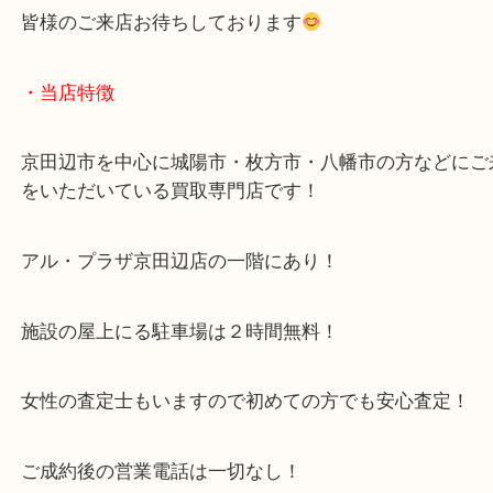
求人要項はここをクリック
Facebook
Twitter
Line
御成婚記念5万円金貨 買取
公開日:2025/09/11 最終更新日:2025/09/04
御成婚記念5万円金貨 買取（
N/A
N/A
金
）
御成婚記念5万円
京田辺市