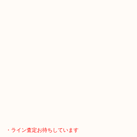
ご成約後の営業電話は一切なし！
お買取後のアンケートやDMなども一切なし！
全国1,500店舗で展開しているスケールメリットで
定！
貴金属などのお品以外にも絵画や骨董品・家電など
商品が買取対象です！
・最寄り駅
近鉄京都線「新田辺駅」