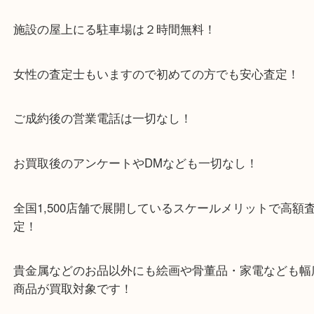
こちらの商品はプレミア価格にてお買取させていた
ります♪
貴金属・金製品などの買取も当店にお任せください
皆様のご来店お待ちしております 当店はアル・プラ
舗があるので2時間無料で駐車場の利用が可能！ お
来店も大歓迎です☆ 大吉はアルプラザ京田辺1階の
のお向かい洋菓子の「FUJIYA」さんと、とんかつ
ん」さんの間の通路を真っ直ぐ進み、はんこ、スペ
「夢職人」さんの前にございます。
・当店特徴