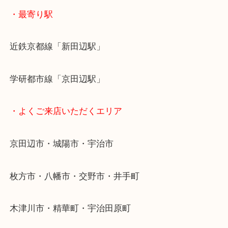
京田辺市を中心に城陽市・枚方市・八幡市の方など
をいただいている買取専門店です！
アル・プラザ京田辺店の一階にあり！
施設の屋上にる駐車場は２時間無料！
女性の査定士もいますので初めての方でも安心査定
ご成約後の営業電話は一切なし！
お買取後のアンケートやDMなども一切なし！
全国1,500店舗で展開しているスケールメリットで