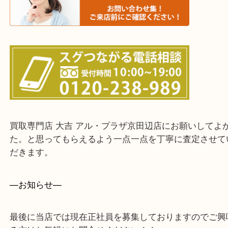
・よく伺う出張買取エリア
宇治市・京田辺市・和束町・城陽市・枚方市
寝屋川市・門真市・伏見区・高槻市・甲賀市
交野市・井手町