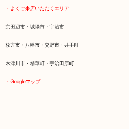
皆様のご来店お待ちしております
・当店特徴
京田辺市を中心に城陽市・枚方市・八幡市の方など
をいただいている買取専門店です！
アル・プラザ京田辺店の一階にあり！
施設の屋上にる駐車場は２時間無料！
女性の査定士もいますので初めての方でも安心査定