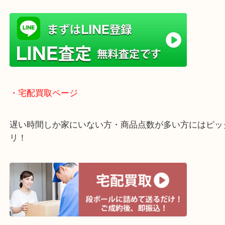
学研都市線「京田辺駅」
・よくご来店いただくエリア
京田辺市・城陽市・宇治市
枚方市・八幡市・交野市・井手町
木津川市・精華町・宇治田原町
・Googleマップ