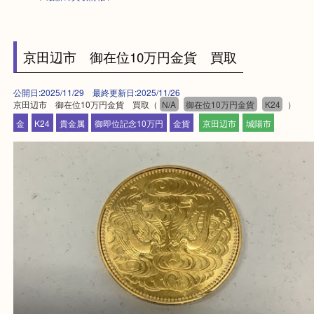
HOME
>
最新の買取情報
>
京田辺市 御在位10万円金貨 買取
公開日:2025/11/29 最終更新日:2025/11/26
京田辺市 御在位10万円金貨 買取（
N/A
御在位10万円金貨
K24
金
K24
貴金属
御即位記念10万円
金貨
京田辺市
城陽市