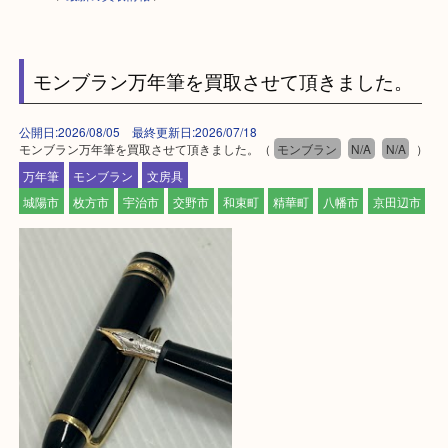
HOME
>
最新の買取情報
>
モンブラン万年筆を買取させて頂きました。
公開日:2026/08/05 最終更新日:2026/07/18
モンブラン万年筆を買取させて頂きました。（
モンブラン
N/A
N/A
万年筆
モンブラン
文房具
城陽市
枚方市
宇治市
交野市
和束町
精華町
八幡市
京田辺