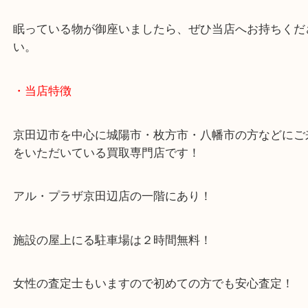
公開日:2022/10/21 最終更新日:2022/10/15
PELIKAN ペリカン スーベレーン 万年筆 ボールペン（
PELIKA,ペリカン
N/A
）
全て
ボールペン
万年筆
文房具