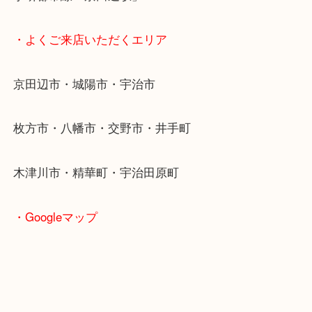
女性の査定士もいますので初めての方でも安心査定
ご成約後の営業電話は一切なし！
お買取後のアンケートやDMなども一切なし！
全国1,500店舗で展開しているスケールメリットで
定！
貴金属などのお品以外にも絵画や骨董品・家電など
商品が買取対象です！
・最寄り駅