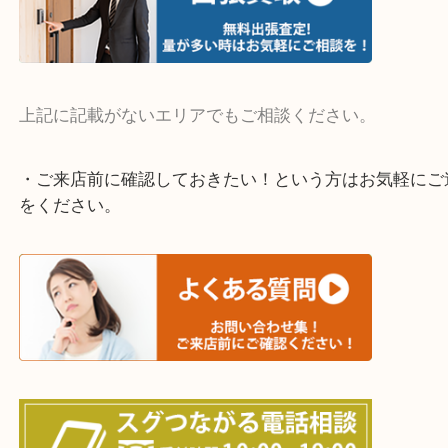
・よく伺う出張買取エリア
宇治市・京田辺市・和束町・城陽市・枚方市
寝屋川市・門真市・伏見区・高槻市・甲賀市
交野市・井手町