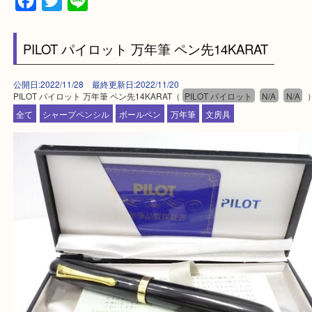
買取専門店 大吉 アル・プラザ京田辺店にお願いし
た。と思ってもらえるよう一点一点を丁寧に査定さ
だきます。
—お知らせ—
最後に当店では現在正社員を募集しておりますので
る方はお気軽にお問合せください！！
求人要項はここをクリック
Facebook
Twitter
Line