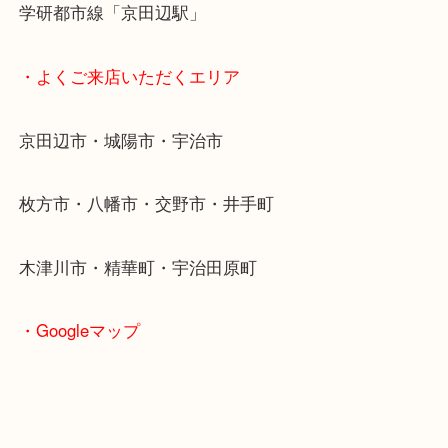
眠っている物が御座いましたら、ぜひ当店へお持ち
い。
・当店特徴
京田辺市を中心に城陽市・枚方市・八幡市の方など
をいただいている買取専門店です！
アル・プラザ京田辺店の一階にあり！
施設の屋上にる駐車場は２時間無料！
女性の査定士もいますので初めての方でも安心査定