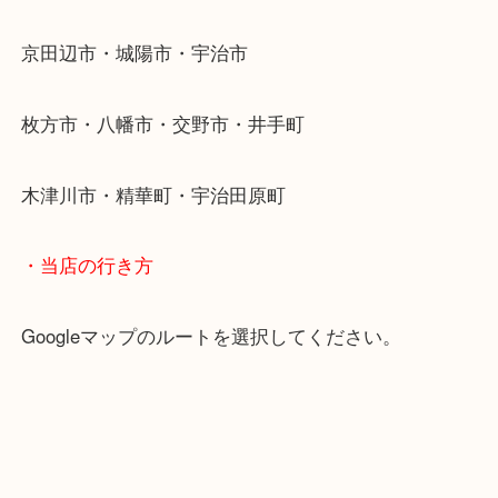
・当店特徴
京田辺市を中心に城陽市・枚方市・八幡市の方など
をいただいている買取専門店です！
アル・プラザ京田辺店の一階にあり！
施設の屋上にる駐車場は２時間無料！
女性の査定士もいますので初めての方でも安心査定
ご成約後の営業電話は一切なし！