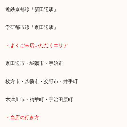
施設の屋上にる駐車場は２時間無料！
女性の査定士もいますので初めての方でも安心査定
ご成約後の営業電話は一切なし！
お買取後のアンケートやDMなども一切なし！
全国展開のスケールメリットで高額査定！
貴金属などのお品以外にも絵画や骨董品・家電など
商品が買取対象です！