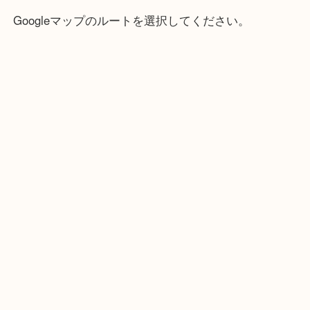
・最寄り駅
近鉄京都線「新田辺駅」
学研都市線「京田辺駅」
・よくご来店いただくエリア
京田辺市・城陽市・宇治市
枚方市・八幡市・交野市・井手町