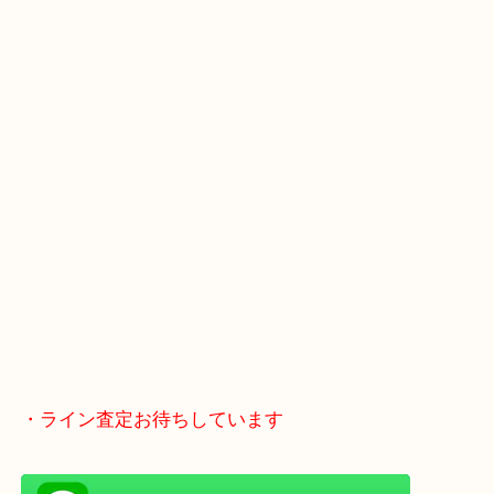
お買取後のアンケートやDMなども一切なし！
全国展開のスケールメリットで高額査定！
貴金属などのお品以外にも絵画や骨董品・家電など
商品が買取対象です！
・最寄り駅
近鉄京都線「新田辺駅」
学研都市線「京田辺駅」
・よくご来店いただくエリア