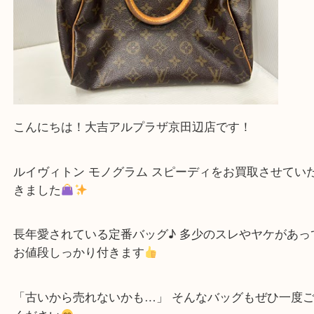
買取専門店 大吉 アル・プラザ京田辺店にお願いし
た。と思ってもらえるよう一点一点を丁寧に査定さ
だきます。
—お知らせ—
最後に当店では現在正社員を募集しておりますので
る方はお気軽にお問合せください！！
求
Facebook
Twitter
Line