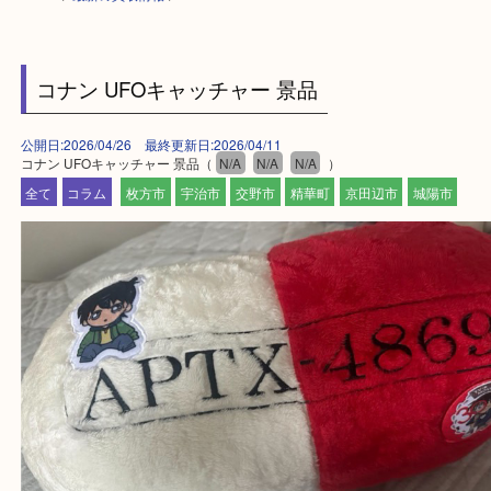
HOME
>
最新の買取情報
>
コナン UFOキャッチャー 景品
公開日:2026/04/26 最終更新日:2026/04/11
コナン UFOキャッチャー 景品（
N/A
N/A
N/A
）
全て
コラム
枚方市
宇治市
交野市
精華町
京田辺市
城陽市