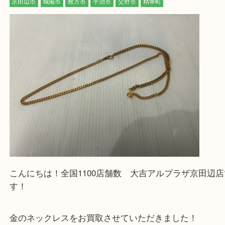
最後に当店では現在正社員を募集しておりますので
る方はお気軽にお問合せください！！
求
Facebook
Twitter
Line
金 貴金属 K18 ネックレス
公開日:2026/03/25 最終更新日:2026/03/22
金 貴金属 K18 ネックレス（
貴金属
ネックレス
K18
）
金
全て
貴金属
K18
京田辺市
城陽市
枚方市
宇治市
交野市
精華町