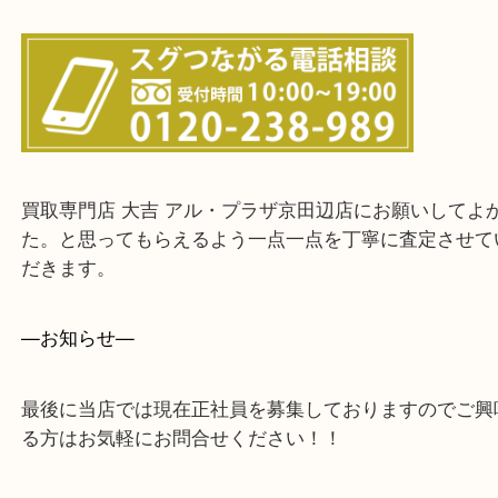
・よく伺う出張買取エリア
宇治市・京田辺市・和束町・城陽市・枚方市
寝屋川市・門真市・伏見区・高槻市・甲賀市
交野市・井手町