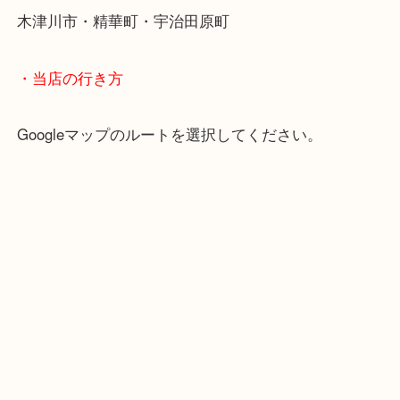
・よくご来店いただくエリア
京田辺市・城陽市・宇治市
枚方市・八幡市・交野市・井手町
木津川市・精華町・宇治田原町
・当店の行き方
Googleマップのルートを選択してください。