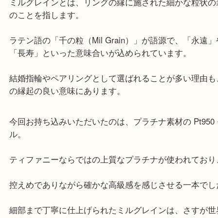
公開日:2026/04/17 最終更新日:2026/04/09
ティファニーの「ミルグレイン バンド リング Pt950」（
ティファニー
Pt950
）
貴金属
プラチナ
Pt950
ブランド
ティファニー
交野市
和束町
精華町
八幡市
京田辺市
城陽市
枚方市
宇治