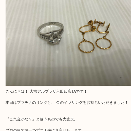
最後に当店では現在正社員を募集しておりますので
る方はお気軽にお問合せください！！
求人要項はここをクリック
Facebook
Twitter
Line
貴金属 京田辺市 買取
公開日:2026/05/07 最終更新日:2026/04/25
貴金属 京田辺市 買取（
N/A
N/A
K18 Pt900
）
金
貴金属
プラチナ
Pt900
K18
枚方市
宇治市
交野市
和束町
精華町
八幡市
京田辺市
城陽