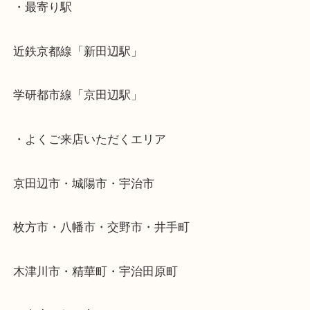
「昔購入したけれど最近は使っていない」 「サイズ
くなってしまった」
そんなティファニーのジュエリーがございましたら
度ご相談ください。
大切なお品物を一点一点丁寧に査定させていただき
・当店特徴
京田辺市を中心に城陽市・枚方市・八幡市の方など
をいただいている買取専門店です！
アル・プラザ京田辺店の一階にあり！