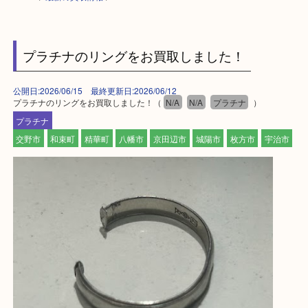
HOME
>
最新の買取情報
>
プラチナのリングをお買取しました！
公開日:2026/06/15 最終更新日:2026/06/12
プラチナのリングをお買取しました！（
N/A
N/A
プラチナ
）
プラチナ
交野市
和束町
精華町
八幡市
京田辺市
城陽市
枚方市
宇治