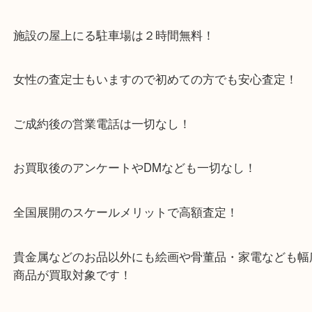
ラテン語の「千の粒（Mil Grain）」が語源で、「
「長寿」といった意味合いが込められています。
結婚指輪やペアリングとして選ばれることが多い理
の縁起の良い意味にあります。
今回お持ち込みいただいたのは、プラチナ素材の Pt9
ル。
ティファニーならではの上質なプラチナが使われて
控えめでありながら確かな高級感を感じさせる一本
細部まで丁寧に仕上げられたミルグレインは、さす
ジュエラーといえる完成度です。