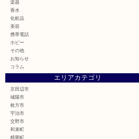
貴金属
宝石
金製品
銀製品
財布
バッグ
ブランド
時計
カメラ
食器
金貨
記念メダル
古銭
切手
商品券
金券