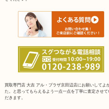
寝屋川市・門真市・伏見区・高槻市・甲賀市
交野市・井手町