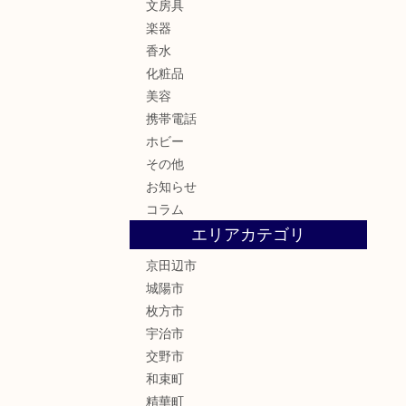
文房具
楽器
香水
化粧品
美容
携帯電話
ホビー
その他
お知らせ
コラム
エリアカテゴリ
京田辺市
城陽市
枚方市
宇治市
交野市
和束町
精華町