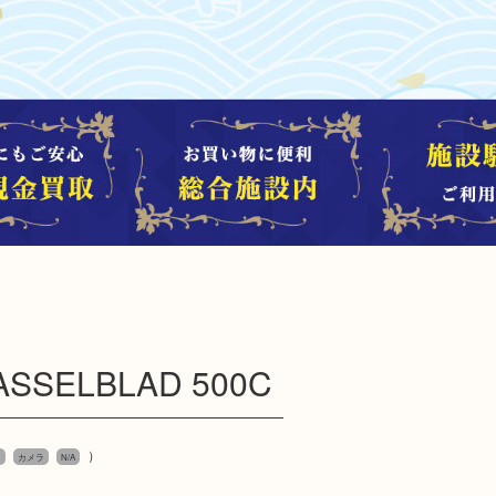
ELBLAD 500C
）
ド
カメラ
N/A