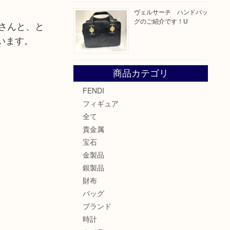
ヴェルサーチ ハンドバッ
グのご紹介です！U
」さんと、と
います。
商品カテゴリ
FENDI
フィギュア
全て
貴金属
宝石
金製品
銀製品
財布
バッグ
ブランド
時計