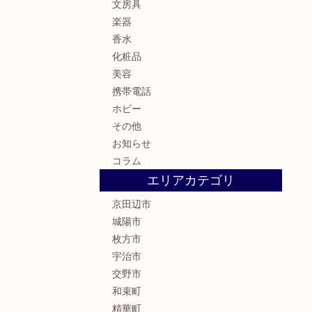
文房具
楽器
香水
化粧品
美容
携帯電話
ホビー
その他
お知らせ
コラム
エリアカテゴリ
京田辺市
城陽市
枚方市
宇治市
交野市
和束町
精華町