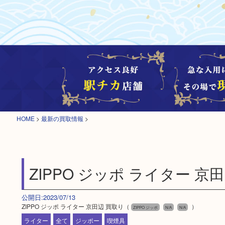
HOME
>
最新の買取情報
>
ZIPPO ジッポ ライター 京
公開日:2023/07/13
ZIPPO ジッポ ライター 京田辺 買取り（
）
ZIPPO ジッポ
N/A
N/A
ライター
全て
ジッポー
喫煙具