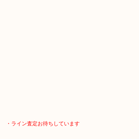
全国1,500店舗で展開しているスケールメリットで
定！
貴金属などのお品以外にも絵画や骨董品・家電など
商品が買取対象です！
・最寄り駅
近鉄京都線「新田辺駅」
学研都市線「京田辺駅」