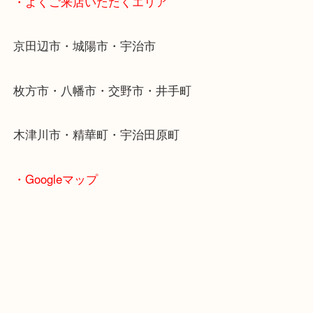
・当店特徴
京田辺市を中心に城陽市・枚方市・八幡市の方など
をいただいている買取専門店です！
アル・プラザ京田辺店の一階にあり！
施設の屋上にる駐車場は２時間無料！
女性の査定士もいますので初めての方でも安心査定
ご成約後の営業電話は一切なし！
お買取後のアンケートやDMなども一切なし！