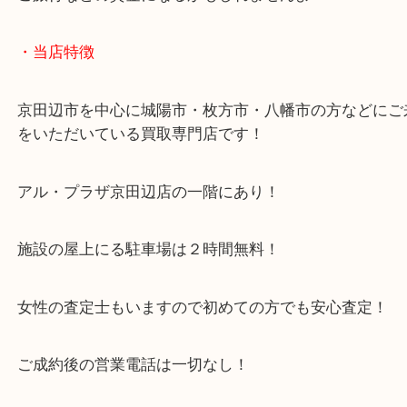
公開日:2025/08/06 最終更新日:2025/08/02
オメガ シーマスター プロフェッショナル300M 買取（
オメガ
シーマス
）
シーマスター
オメガ