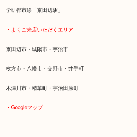
女性の査定士もいますので初めての方でも安心査定
ご成約後の営業電話は一切なし！
お買取後のアンケートやDMなども一切なし！
全国1,500店舗で展開しているスケールメリットで
定！
貴金属などのお品以外にも絵画や骨董品・家電など
商品が買取対象です！
・最寄り駅