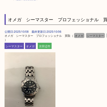
HOME
>
最新の買取情報
>
オメガ シーマスター プロフェッショナル
公開日:2025/10/08 最終更新日:2025/10/06
オメガ シーマスター プロフェッショナル 買取（
オメガ
シーマス
）
シーマスター
オメガ
京田辺市