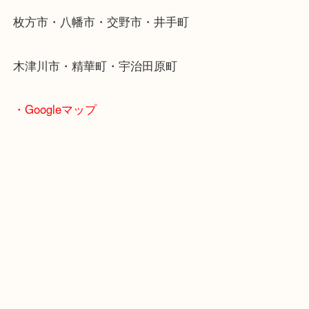
学研都市線「京田辺駅」
・よくご来店いただくエリア
京田辺市・城陽市・宇治市
枚方市・八幡市・交野市・井手町
木津川市・精華町・宇治田原町
・Googleマップ