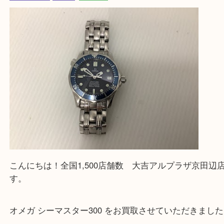
—お知らせ—
最後に当店では現在正社員を募集しておりますので
る方はお気軽にお問合せください！！
求人要項はここをクリック
Facebook
Twitter
Line
オメガ シーマスター300 時計 買取
公開日:2025/09/13 最終更新日:2025/09/04
オメガ シーマスター300 時計 買取（
オメガ
シーマスター300
N/A
シーマスター
オメガ
京田辺市