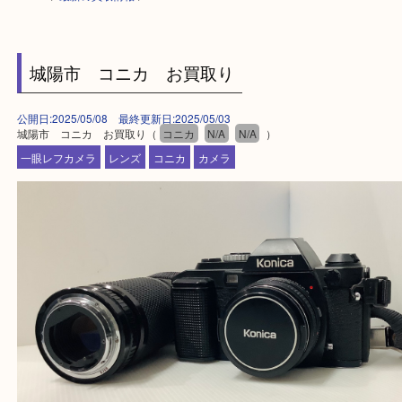
HOME
>
最新の買取情報
>
城陽市 コニカ お買取り
公開日:2025/05/08 最終更新日:2025/05/03
城陽市 コニカ お買取り（
コニカ
N/A
N/A
）
一眼レフカメラ
レンズ
コニカ
カメラ