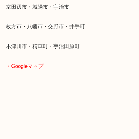
京田辺市を中心に城陽市・枚方市・八幡市の方など
をいただいている買取専門店です！
アル・プラザ京田辺店の一階にあり！
施設の屋上にる駐車場は２時間無料！
女性の査定士もいますので初めての方でも安心査定
ご成約後の営業電話は一切なし！
お買取後のアンケートやDMなども一切なし！