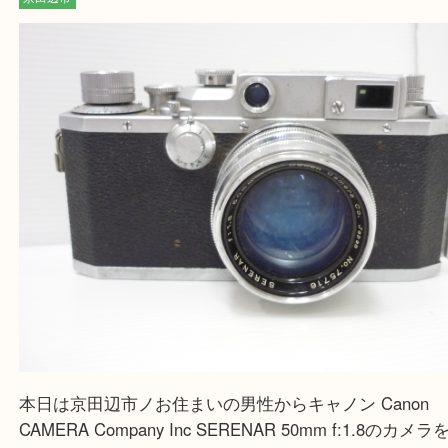
る方はお気軽にお問合せください！！
求人要項はここをクリック
Facebook
Twitter
Line
カメラ 買取り 京田辺市
公開日:2023/05/26 最終更新日:2025/07/29
カメラ 買取り 京田辺市（
キャノン Canon
CAMERA Company Inc S
N/A
）
全て
フィルムカメラ
一眼レフカメラ
中判カメラ
コンパクトカメ
ズ
オリンパス
キヤノン
コニカ
コンタックス
カメラ
ソニー
ッセルブラッド
富士フィルム
ブロニカ
ペンタックス
マミヤ
ミ
イカ
ローライ
京田辺市