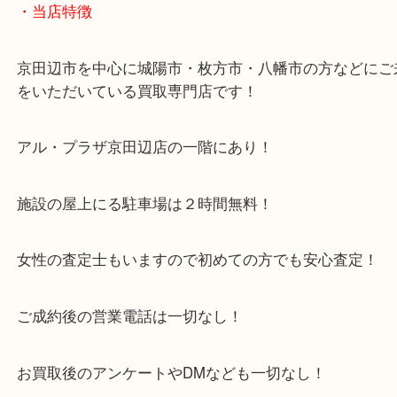
Facebook
Twitter
Line
カメラ 買取り 京田辺市
公開日:2023/03/30 最終更新日:2023/03/23
カメラ 買取り 京田辺市（
N/A
N/A
N/A
）
全て
フィルムカメラ
一眼レフカメラ
中判カメラ
コンパクトカメ
ズ
オリンパス
キヤノン
コニカ
コンタックス
カメラ
ソニー
ッセルブラッド
富士フィルム
ブロニカ
ペンタックス
マミヤ
ミ
イカ
ローライ