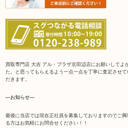
・よく伺う出張買取エリア
宇治市・京田辺市・和束町・城陽市・枚方市
寝屋川市・門真市・伏見区・高槻市・甲賀市
交野市・井手町