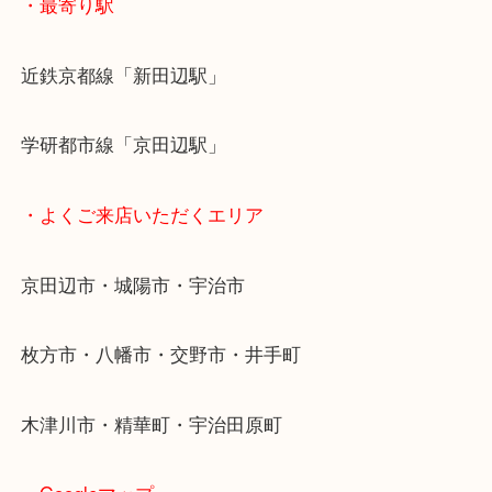
アル・プラザ京田辺店の一階にあり！
施設の屋上にる駐車場は２時間無料！
女性の査定士もいますので初めての方でも安心査定
ご成約後の営業電話は一切なし！
お買取後のアンケートやDMなども一切なし！
全国1,500店舗で展開しているスケールメリットで
定！
貴金属などのお品以外にも絵画や骨董品・家電など