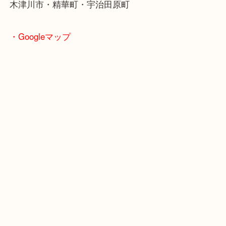
・よくご来店いただくエリア
京田辺市・城陽市・宇治市
枚方市・八幡市・交野市・井手町
木津川市・精華町・宇治田原町
・Googleマップ