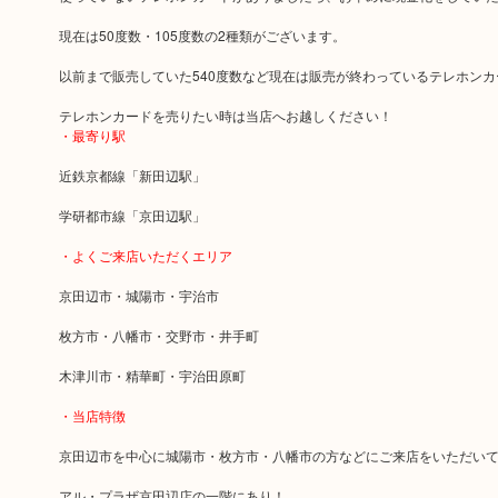
現在は50度数・105度数の2種類がございます。
以前まで販売していた540度数など現在は販売が終わっているテレホン
テレホンカードを売りたい時は当店へお越しください！
・最寄り駅
近鉄京都線「新田辺駅」
学研都市線「京田辺駅」
・よくご来店いただくエリア
京田辺市・城陽市・宇治市
枚方市・八幡市・交野市・井手町
木津川市・精華町・宇治田原町
・当店特徴
京田辺市を中心に城陽市・枚方市・八幡市の方などにご来店をいただい
アル・プラザ京田辺店の一階にあり！