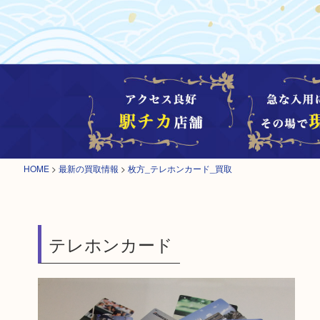
HOME
>
最新の買取情報
>
枚方_テレホンカード_買取
テレホンカード