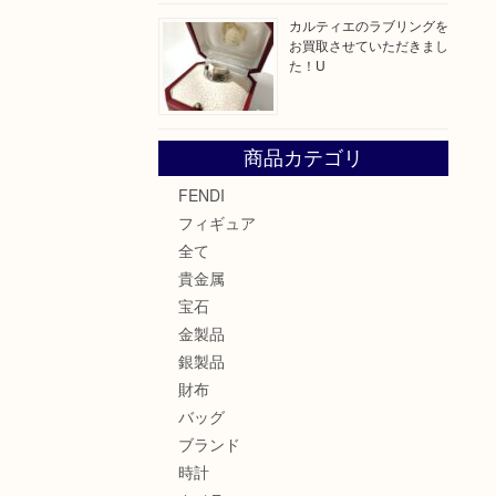
カルティエのラブリングを
お買取させていただきまし
た！U
商品カテゴリ
FENDI
フィギュア
全て
貴金属
宝石
金製品
銀製品
財布
バッグ
ブランド
時計