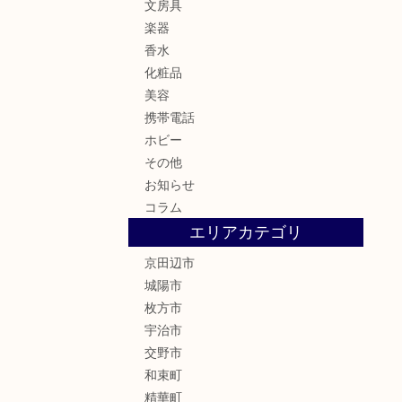
文房具
楽器
香水
化粧品
美容
携帯電話
ホビー
その他
お知らせ
コラム
エリアカテゴリ
京田辺市
城陽市
枚方市
宇治市
交野市
和束町
精華町