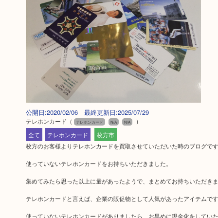
公開日:2020/02/06 最終更新日:2025/07/29
テレホンカード
（
）
テレホンカード
N/A
N/A
全て
テレホンカード
枚方市
枚方のお客様よりテレホンカードを買取させていただいた時のブログで
使っていないテレホンカードをお持ちいただきました。
集めてみたら思った以上に量があったようで、まとめてお持ちいただき
テレホンカードと言えば、企業の販促物として人気があったアイテムで
使っていないテレホンカードがありましたら、お早めに現金化をしてい