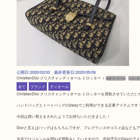
公開日:2020/02/03 最終更新日:2020/05/09
ChristianDior クリスチャンディオール トロッター
（
Dior ディオール
トロッタ
全て
ブランド
ディオール
ChristianDior クリスチャンディオール トロッターを買取させていた
ハンドバッグとトートバッグの2wayでご利用ができる定番アイテムです
今回は買い替えをされたようでお持ちいただきました！
Diorと言えばバッグはもちろんですが、フレグランスやコスメ品なども
当店ではジャンルを問わず買取をしていますので、売却予定のDiorのア