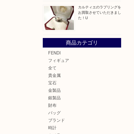
カルティエのラブリングを
お買取させていただきまし
た！U
商品カテゴリ
FENDI
フィギュア
全て
貴金属
宝石
金製品
銀製品
財布
バッグ
ブランド
時計