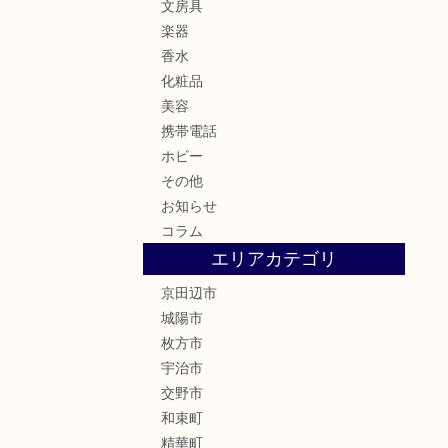
文房具
楽器
香水
化粧品
美容
携帯電話
ホビー
その他
お知らせ
コラム
エリアカテゴリ
京田辺市
城陽市
枚方市
宇治市
交野市
和束町
精華町