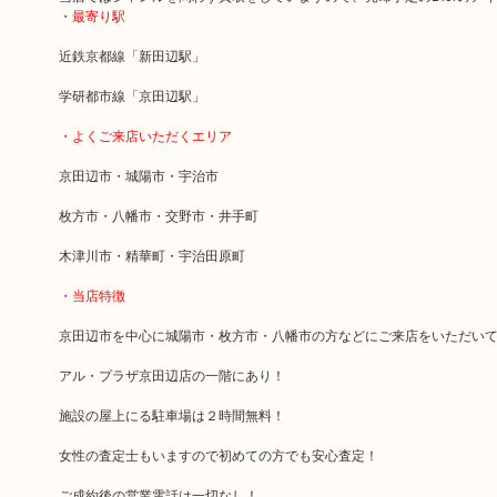
・最寄り駅
近鉄京都線「新田辺駅」
学研都市線「京田辺駅」
・よくご来店いただくエリア
京田辺市・城陽市・宇治市
枚方市・八幡市・交野市・井手町
木津川市・精華町・宇治田原町
・当店特徴
京田辺市を中心に城陽市・枚方市・八幡市の方などにご来店をいただい
アル・プラザ京田辺店の一階にあり！
施設の屋上にる駐車場は２時間無料！
女性の査定士もいますので初めての方でも安心査定！
ご成約後の営業電話は一切なし！