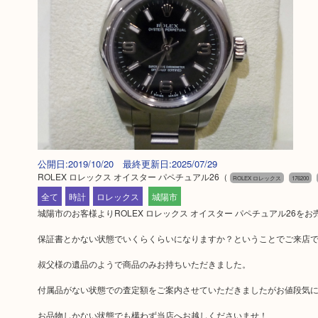
公開日:2019/10/20 最終更新日:2025/07/29
ROLEX ロレックス オイスター パペチュアル26
（
ROLEX ロレックス
176200
全て
時計
ロレックス
城陽市
城陽市のお客様よりROLEX ロレックス オイスター パペチュアル26を
保証書とかない状態でいくらくらいになりますか？ということでご来店
叔父様の遺品のようで商品のみお持ちいただきました。
付属品がない状態での査定額をご案内させていただきましたがお値段気
お品物しかない状態でも構わず当店へお越しくださいませ！