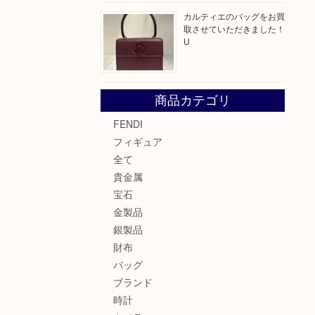
カルティエのバッグをお買
取させていただきました！
U
商品カテゴリ
FENDI
フィギュア
全て
貴金属
宝石
金製品
銀製品
財布
バッグ
ブランド
時計