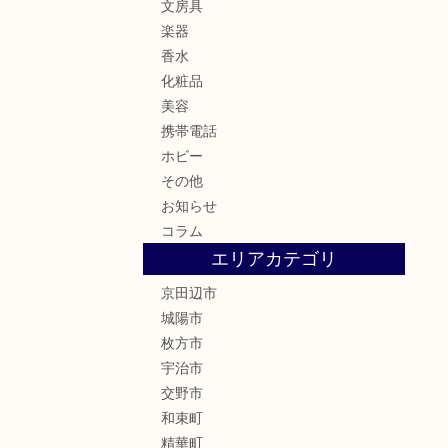
文房具
楽器
香水
化粧品
美容
携帯電話
ホビー
その他
お知らせ
コラム
エリアカテゴリ
京田辺市
城陽市
枚方市
宇治市
交野市
和束町
精華町