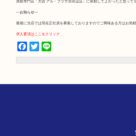
買取専門店「大吉 アル・プラザ京田辺店」に依頼してよかったと思って
---お知らせ---
最後に当店では現在正社員を募集しておりますのでご興味ある方はお気
求人要項はここをクリック
Facebook
Twitter
Line