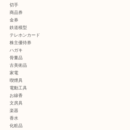
貴金属
宝石
金製品
銀製品
財布
バッグ
ブランド
時計
カメラ
食器
金貨
記念メダル
古銭
切手
商品券
金券