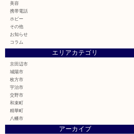
鉄道模型
テレホンカード
株主優待券
ハガキ
骨董品
古美術品
家電
喫煙具
電動工具
お線香
文房具
楽器
香水
化粧品
美容
携帯電話