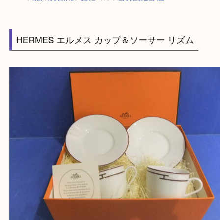
HOME
>
最新の買取情報
>
枚方_エルメス_買取_食器_大吉
HERMES エルメス カップ＆ソーサー リズム